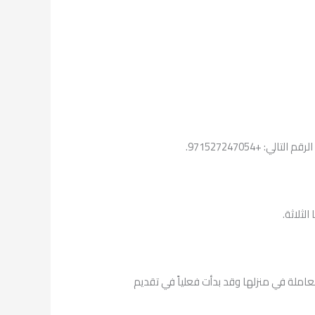
 +971527247054.
لثلاثة.
نت العاملة في منزلها وقد بدأت فعلياً في تقديم