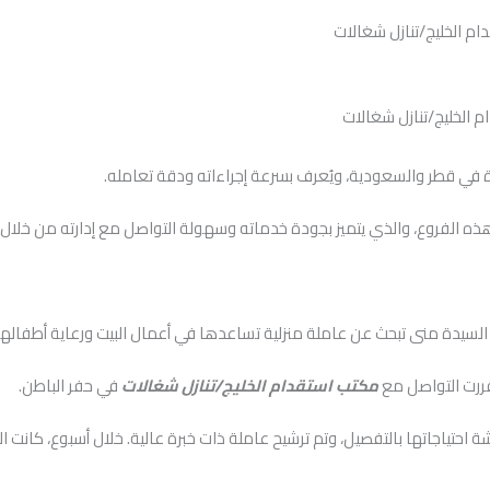
 الخليج/تنازل شغالات
 في قطر والسعودية، ويُعرف بسرعة إجراءاته ودقة تعامله.
هذه الفروع، والذي يتميز بجودة خدماته وسهولة التواصل مع إدارته من خلال الرقم التالي:
السيدة منى تبحث عن عاملة منزلية تساعدها في أعمال البيت ورعاية أطفالها ا
قررت التواصل مع
مكتب استقدام الخليج/تنازل شغالات
في حفر الباطن.
عد، ومناقشة احتياجاتها بالتفصيل، وتم ترشيح عاملة ذات خبرة عالية. خلال أسبوع، كا