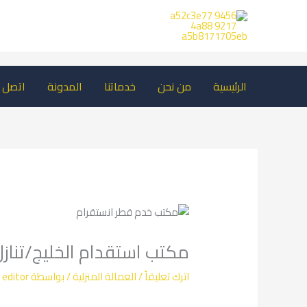
خطي
لى
لمحتوى
الرئيسية
من نحن
خدماتنا
المدونة
اتصل ب
مكتب استقدام الخليج/تناز
اترك تعليقاً
/
العمالة المنزلية
/ بواسطة
editor