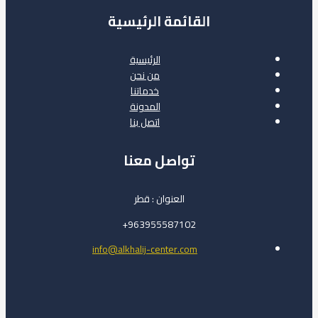
القائمة الرئيسية
الرئيسية
من نحن
خدماتنا
المدونة
اتصل بنا
تواصل معنا
العنوان : قطر
963955587102+
info@alkhalij-center.com