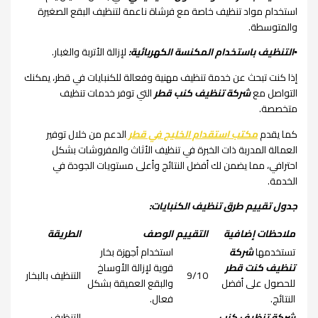
استخدام مواد تنظيف خاصة مع فرشاة ناعمة لتنظيف البقع الصغيرة
والمتوسطة.
▪︎التنظيف باستخدام المكنسة الكهربائية:
لإزالة الأتربة والغبار.
إذا كنت تبحث عن خدمة تنظيف مهنية وفعالة للكنبايات في قطر، يمكنك
التواصل مع
شركة تنظيف كنب قطر
التي توفر خدمات تنظيف
متخصصة.
كما يقدم
مكتب استقدام الخليج في قطر
الدعم من خلال توفير
العمالة المدربة ذات الخبرة في تنظيف الأثاث والمفروشات بشكل
احترافي، مما يضمن لك أفضل النتائج وأعلى مستويات الجودة في
الخدمة.
جدول تقييم طرق تنظيف الكنبايات:
ملاحظات إضافية
التقييم
الوصف
الطريقة
تستخدمها
شركة
استخدام أجهزة بخار
تنظيف كنت قطر
قوية لإزالة الأوساخ
9/10
التنظيف بالبخار
للحصول على أفضل
والبقع العميقة بشكل
النتائج.
فعال.
شركة تنظيف كنب
التنظيف