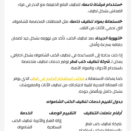
▪︎استخدام فرشاة ناعمة:
لتنظيف البقع الخفيفة مع الحذر في فرك
القماش بشكل لطيف.
▪︎الاستعانة بمواد تنظيف خاصة:
مثل المنظفات المخصصة للشامواه،
التي تحمي الأثاث من التلف.
▪︎التهوية الجيدة:
بعد تنظيف الكنب، تأكد من تهويته بشكل جيد لضمان
جفافه بسرعة وأمان.
إذا كنت بحاجة إلى المساعدة في تنظيف الكنب الشامواه بشكل احترافي،
يمكن لـ
شركة تنظيف كنب قطر
توفير خدمات تنظيف متخصصة
باستخدام الأدوات والمواد الآمنة.
كما يمكنك الاستعانة بـ
مكتب استقدام الخليج في قطر
، الذي يوفر
لك العمالة المدربة لتلبية احتياجاتك من تنظيف الأثاث والمفروشات
بشكل كامل وبأفضل جودة.
جدول تقييم خدمات تنظيف الكنب الشامواه:
أرقام عاملات التنظيف
التقييم
الوصف
الخدمة
إزالة الغبار والأتربة
تنظيف الكنب
شركة تنظيف كنب قطر
السطحية
الشامواه
بالاستعانة بمكتب استقدام