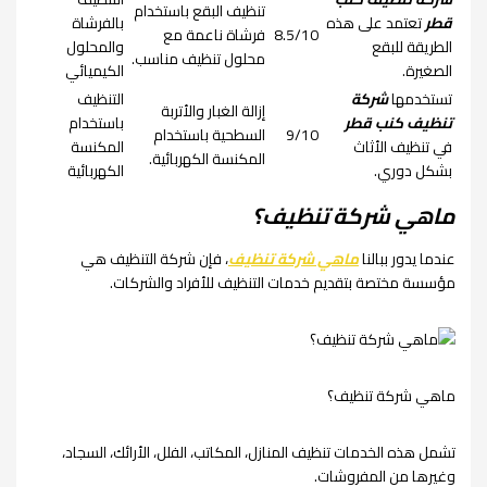
تنظيف البقع باستخدام
قطر
تعتمد على هذه
بالفرشاة
8.5/10
فرشاة ناعمة مع
الطريقة للبقع
والمحلول
محلول تنظيف مناسب.
الصغيرة.
الكيميائي
تستخدمها
شركة
التنظيف
إزالة الغبار والأتربة
تنظيف كنب قطر
باستخدام
9/10
السطحية باستخدام
في تنظيف الأثاث
المكنسة
المكنسة الكهربائية.
بشكل دوري.
الكهربائية
ماهي شركة تنظيف؟
عندما يدور ببالنا
ماهي شركة تنظيف
، فإن شركة التنظيف هي
مؤسسة مختصة بتقديم خدمات التنظيف للأفراد والشركات.
ماهي شركة تنظيف؟
تشمل هذه الخدمات تنظيف المنازل، المكاتب، الفلل، الأرائك، السجاد،
وغيرها من المفروشات.