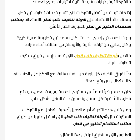
فالشركة توفر خيارات متنوعة لتلبية احتياجات جميع العملاء.
إذا كنت تبحث عن أفضل الشركات التي تقدم خدمات تنظيف في قطر،
يمكنك دائماً الاعتماد على
شركة تنظيف كنب قطر
بالاستعانه
بمكتب
استقدام الخليج في قطر
باعتبارها الخيار الأمثل.
وبهذا الصدد، في إحدى الحالات، كان محمد في قطر يمتلك فيلا كبيرة
وكان يعاني من تراكم الأتربة والأوساخ في مختلف أنحاء منزله.
فاتصل
ب
شركة تنظيف كنب قطر
، التي قامت بإرسال فريق محترف
لتنظيف الفيلا.
بدأ الفريق بتنظيف كل زاوية من الفيلا بعناية، مع التركيز على الكنب التي
كانت تعاني من بقع صعبة.
كان محمد راضياً تماماً عن مستوى الخدمة وجودة العمل، حيث تم
تنظيف الأثاث بشكل ممتاز، وتحسين حالة المنزل بشكل عام.
ومن خلال هذه التجربة، أدرك العميل أهمية التعامل مع الشركات
المحترفة مثل
شركة تنظيف كنب قطر
، التي استدل عليها عن طريق
مكتب استقدام الخليج في قطر
.
العناوين التي سنتطرق لها في هذا المقال: