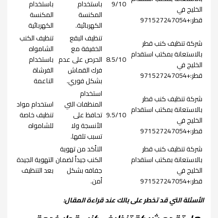
9/10
باستخدام
باستخدام
الخليج في
المكنسة
المكنسة
قطر:+971527247054
الكهربائية.
الكهربائية
تنظيف البقع
تنظيف الكنب
شركة تنظيف كنب قطر
الخفيفة مع
الشامواه
بالاستعانة بمكتب استقدام
8.5/10
الحرص على عدم
باستخدام
الخليج في
فرك القماش
الفرشاة
قطر:+971527247054
بشكل فوري.
الناعمة
استخدام
شركة تنظيف كنب قطر
المنظفات التي
استخدام مواد
بالاستعانة بمكتب استقدام
9.5/10
تحافظ على
تنظيف خاصة
الخليج في
الأنسجة ولا
للشامواه
قطر:+971527247054
تسبب تلفها.
شركة تنظيف كنب قطر
التأكد من تهوية
بالاستعانة بمكتب استقدام
الكنب جيداً لضمان
التهوية الجيدة
الخليج في
جفافه بشكل
بعد التنظيف
قطر:+971527247054
أمن.
الأسئلة التي قد تخطر على بالك عند قراءة المقال: