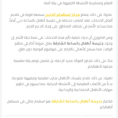
التعلم وممارسة الأنشطة الترفيهية في بيئة آمنة.
علاوة على ذلك، يتمتع
مركز استقدام الخليج
بسمعة قوية في تقديم
أفضل الخدمات، فقد انتشرت خدماته في جليسة أطفال بالساعة دبي أيضاً،
مما يساعد الأُسر في مختلف المناطق على إيجاد الدعم اللازم.
ومن الضروري أن ندرك كيفية تأثير هذه الخدمات على نمط حياة الأسر. إن
وجود
جليسة أطفال بالساعة الشارقة
يعني مرونة أكثر في تنظيم
الوقت، مما يسمح للأهالي بالتركيز على مهامهم اليومية دون قلق.
بناءً على ذلك، تتجاوز الفوائد مجرد الرعاية، بل تتضمن توفير بيئة تعليمية
محفزة لأطفالكم.
ناهيك عن ذلك، تقدم جليسات الأطفال تجارب تعليمية وترفيهية متنوعة،
بدءاً من الألعاب التعليمية إلى الأنشطة الحركية، مما يسهم في تطوير
مهارات الأطفال الاجتماعية والإبداعية.
فاختيار
جليسة أطفال بالساعة الشارقة
هو استثمار مثالي في مستقبل
أطفالكم.