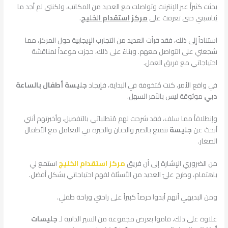
بحثت كثيراً عبر الإنترنت وتواصلت مع العديد من المكاتب، ولكنني لم أجد ما
يُناسبني حتى تعرفت على
مركز استقدام الخليج
.
استناداً إلى ذلك، فقد قرأت العديد من التجارب الإيجابية حول المركز، مما
شجعني على التواصل معهم. وبناءً على ذلك، حجزت موعداً لمناقشة
احتياجاتي مع فريق العمل.
في واقع الأمر، كنت مُتخوفة في البداية، فإيجاد
جليسة أطفال بالساعة
دبي
موثوقة ليس بالأمر السهل.
وإنطلاقاً مما سلف، فقد شرحت لهم مُتطلباتي بالتفصيل، وأخبرتهم أنني
أبحث عن
جليسة
تتمتع بالصبر والحنان والخبرة في التعامل مع الأطفال
الصغار.
من الضروري الإشارة إلى أن فريق
مركز استقدام الخليج
استمع لي
باهتمام، وطرح عليّ العديد من الأسئلة لفهم احتياجاتي بشكل أفضل.
ومن البديهي أنهم أبدوا حرصاً كبيراً على راحتي وراحة طفلي.
علاوة على ذلك، قاموا بعرض مجموعة من السير الذاتية لـ
جليسات