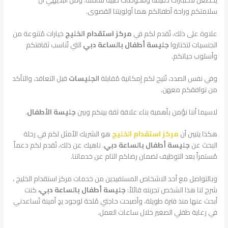
سلامتكم وراحة أطفالكم هما أولويتنا القصوى.
علاوة على ذلك، نُقدم لكم في
مركز استقدام الخليج
خيارات مُتنوعة من
الجنسيات لتختاروا
جليسة أطفال بالساعة دبي
التي تُناسب ثقافتكم
وأسلوب حياتكم.
وفي نفس الصدد، نُتيح لكم إمكانية مُقابلة
الجليسات
قبل التعاقد، والتأكد
من توافقكم معهن.
لاسيما أننا نؤمن بأهمية بناء علاقة ثقة بينكم وبين
جليسة الأطفال
.
هكذا يتبين أن
مركز استقدام الخليج
هو الشريك الأمثل لكم في رحلة
البحث عن
جليسة أطفال بالساعة دبي
. ناهيك عن ذلك، نُقدم لكم دعماً
مُستمراً بعد التوظيف لضمان رضاكم التام عن خدماتنا.
وبالتواصل مع أحد الاشخاص المستفيدين من خدمات مركز استقدام الخليج ،
شرح لنا هذا الشخص تجربته قائلاً:
جليسة أطفال بالساعة دبي،
كنت
أبحث عنها منذ فترة طويلة، وأصبحت حاجتي مُلحة لوجود يدٍ أمينة تُساعدني
في رعاية طفلي الصغير خلال ساعات العمل.