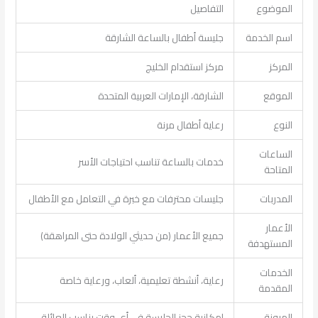
الموضوع
التفاصيل
اسم الخدمة
جليسة أطفال بالساعة الشارقة
المركز
مركز استقدام الخليج
الموقع
الشارقة، الإمارات العربية المتحدة
النوع
رعاية أطفال مرنة
الساعات
خدمات بالساعة تناسب احتياجات الأسر
المتاحة
المدربات
جليسات محترفات مع خبرة في التعامل مع الأطفال
الأعمار
جميع الأعمار (من حديثي الولادة حتى المراهقة)
المستهدفة
الخدمات
رعاية، أنشطة تعليمية، ألعاب، ورعاية خاصة
المقدمة
المرونة
إمكانية حجز الجليسة في أي وقت يناسب العائلة