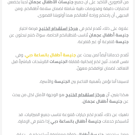
من الضروري التأكيد على أن جميع
جليسات الأطفال عجمان
لدينا يخضعن
لاختبارات دقيقة وفحوصات طبية شاملة لضمان سلامة أطفالكم. ومن
البديهي أن راحتكم وراحة أطفالكم هما أولويتنا القصوى.
علاوة على ذلك، نُقدم لكم في
مركز استقدام الخليج
فرصة اختيار
جليسة أطفال عجمان
تُناسب مُتطلباتكم الخاصة، سواءً كنتم تبحثون عن
جليسة
مُتفرغة أو غير مُتفرغة.
نُقدم خدماتنا أيضاً لمن يبحث عن
جليسة أطفال بالساعة دبي
. وفي
نفس الصدد، نُتيح لكم إمكانية مُقابلة
الجليسات
المُرشحات مُباشرةً قبل
التعاقد، لضمان توافقكم معهنّ.
لاسيما أننا نؤمن بأهمية التناغم بين
الجليسة
والأسرة.
هكذا يتبين، أن
مركز استقدام الخليج
هو الوجهة الأمثل لكل من يبحث
عن
جليسة أطفال عجمان
.
ناهيك عن ذلك، نُقدم لكم خيارات مُتنوعة تناسب جميع الميزانيات. قد
تُناسبكم خدمات
جليسة أطفال بالساعة دبي
إذا كنتم في الإمارة.
معنا، ستجدون
جليسة أطفال
كفؤة وموثوقة تُساعدكم في رعاية