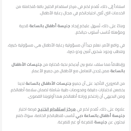
استناداً إلى ذلك، نُقدم لكم في مركز استقدام الخليج باقة مُتكاملة من
الخدمات التي تُلبي احتياجاتكم في مجال رعاية الأطفال.
وبناءً على ذلك، نُسهل عليكم إيجاد
جليسة أطفال بالساعة
مُدربة
ومؤهلة تُناسب أسلوب حياتكم.
في واقع الأمر، نعلم جيداً أن مسؤولية رعاية الأطفال هي مسؤولية كبيرة،
وتتطلب وجود شخصٍ أمين وذو خبرة.
وإنطلاقاً مما سلف، نضع بين أيديكم نخبة مُختارة من
جليسات الأطفال
بالساعة
ممن يُجدن التعامل مع الأطفال من جميع الأعمار.
من الضروري التأكيد على أن جميع
جليسات الأطفال بالساعة
لدينا
يخضعن لاختبارات دقيقة وفحوصات طبية شاملة لضمان سلامة أطفالكم.
ومن البديهي أن راحتكم وراحة أطفالكم هما أولويتنا القصوى.
علاوة على ذلك، نُقدم لكم في
مركز استقدام الخليج
فرصة اختيار
جليسة أطفال بالساعة دبي
تُناسب مُتطلباتكم الخاصة، سواءً كنتم
تبحثون عن
جليسة
مُتفرغة أو غير مُتفرغة.