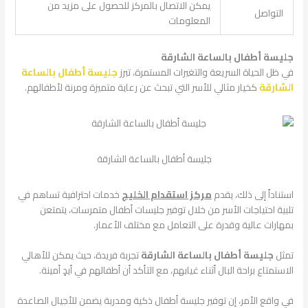
يمكن الاتصال بالمركز للحصول على مزيد من
التواصل
المعلومات
جليسة أطفال بالساعة الشارقة
في ظل الحياة السريعة والتغيرات المستمرة، تبرز
جليسة أطفال بالساعة
الشارقة
كخيار مثالي للأسر التي تبحث عن رعاية متميزة ومرنة لأطفالهم.
جليسة أطفال بالساعة الشارقة
استناداً إلى ذلك، يقدم
مركز استقدام الخليج
خدمات احترافية تساهم في
تلبية احتياجات الأسر من خلال توفير جليسات أطفال متمرسات، يتمتعن
بمهارات عالية وقدرة على التعامل مع مختلف الأعمار.
تمثل
جليسة أطفال بالساعة الشارقة
تجربة فريدة، حيث يمكن للأهالي
الاستمتاع براحة البال أثناء غيابهم، مع التأكد أن أطفالهم في أيدٍ أمينة.
في واقع الأمر، إن توفير جليسة أطفال ذكية ومدربة يضمن للأجيال الصاعدة