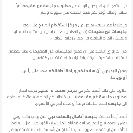
في واقع الأمر، قد يكون البحث عن
مطلوب جليسة غير مقيمة
أمراً
شاقاً، ولذلك نُوفر لكم هذه الخدمة بكل سهولة ويسر.
وإنطلاقاً مما سلف، نحرص في
مركز استقدام الخليج
على توفير
جليسات غير مقيمات
يُجدن التعامل مع الأطفال من مختلف الأعمار،
ويمتلكن الخبرة الكافية في مجال رعاية الأطفال.
من الضروري التأكيد على أن جميع
الجليسات غير المقيمات
لدينا يخضعن
لمقابلات شخصية دقيقة واختبارات شاملة لضمان كفاءتهنّ.
ومن البديهي أن سلامتكم وراحة أطفالكم هما على رأس
أولوياتنا.
علاوة على ذلك، نُقدم لكم في
مركز استقدام الخليج
فرصة اختيار
مطلوب جليسة غير مقيمة
تُناسب مُتطلباتكم الخاصة، سواءً كنتم بحاجة
إلى
جليسة
لبضع ساعات يومياً أو لعدة أيام في الأسبوع.
نُقدم أيضاً خدمات
جليسة أطفال بالساعة دبي
لمن يرغب بذلك. وفي
نفس الصدد، نُتيح لكم إمكانية مُقابلة
الجليسات
المُرشحات قبل التعاقد،
للتأكد من توافقكم معهنّ. لاسيما أننا نؤمن بأهمية بناء علاقة ثقة بينكم