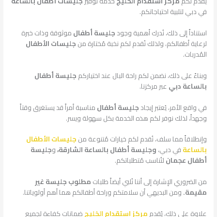
يُقدم لكم
مركز استقدام الخليج
خدمة توفير
جليسات أطفال بالساعة
في دبي لتلبية احتياجاتكم.
استناداً إلى ذلك، نُدرك أهمية وجود
جليسة أطفال
موثوقة وذات خبرة
لرعاية أطفالكم، ولذلك نُقدم لكم نخبة مُختارة من
جليسات الأطفال
المُدربات.
وبناءً على ذلك، نضمن لكم راحة البال عند اختياركم
جليسة أطفال
بالساعة دبي
عبر مركزنا.
في واقع الأمر، يُعتبر إيجاد
جليسة أطفال
مناسبة أمراً قد يستغرق وقتاً
وجهداً، لذلك نوفر لكم هذه الخدمة بكل سهولة ويسر.
وإنطلاقاً مما سلف، نُقدم لكم خيارات مُتنوعة من
جليسات الأطفال
بالساعة
في دبي،
وجليسة أطفال بالساعة الشارقة،
و
جليسة
أطفال عجمان
لتُناسب مُتطلباتكم.
من الضروري الإشارة إلى أننا نُلبي أيضاً طلبات
مطلوب جليسة غير
مقيمة.
ومن البديهي أن سلامتكم وراحة أطفالكم هما أهم أولوياتنا.
علاوة على ذلك، يُقدم
مركز استقدام الخليج
ضمانات كفاءة لجميع