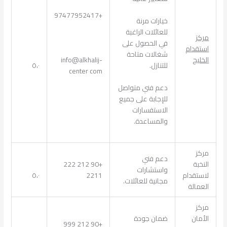
+97477952417
خيارات مرنة
للعائلات الراغبة
مركز
في الحصول على
استقدام
شغالات متاحة
info@alkhalij-
الخليج
٥،٠
للتنازل.
center com
دعم فني متواصل
للإجابة على جميع
الاستفسارات
والمساعدة.
مركز
دعم فني
النخبة
+90 212 222
واستشارات
لاستقدام
2211
٥،٠
مجانية للعائلات.
العمالة
مركز
الأمان
ضمان جودة
+90 212 999