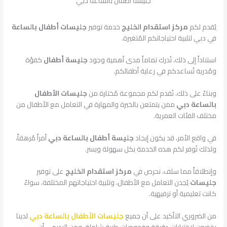
جليسة أطفال بالساعة دبي
يُقدم لكم
مركز استقدام الخليج
خدمة توفير
جليسات أطفال بالساعة
في دبي لتلبية احتياجاتكم المُتغيرة.
استناداً إلى ذلك، نُدرك تماماً مدى أهمية وجود
جليسة أطفال
كفؤة
ومُدربة تُساعدكم في رعاية أطفالكم.
وبناءً على ذلك، نُقدم لكم مجموعة مُختارة من
جليسات الأطفال
بالساعة دبي
ممن يتمتعن بالخبرة والمهارة في التعامل مع الأطفال من
مختلف الفئات العمرية.
في واقع الأمر، قد يكون إيجاد
جليسة أطفال بالساعة دبي
أمراً مُرهقاً،
ولذلك نُوفر لكم هذه الخدمة بكل سهولة ويسر.
وإنطلاقاً مما سلف، نحرص في
مركز استقدام الخليج
على توفير
جليسات
يُجدن التعامل مع الأطفال، وتلبية احتياجاتهم المختلفة، سواءً
كانت تعليمية أو ترفيهية.
من الضروري التأكيد على أن جميع
جليسات الأطفال بالساعة دبي
لدينا
يخضعن لاختبارات دقيقة وفحوصات طبية شاملة. ومن البديهي أن