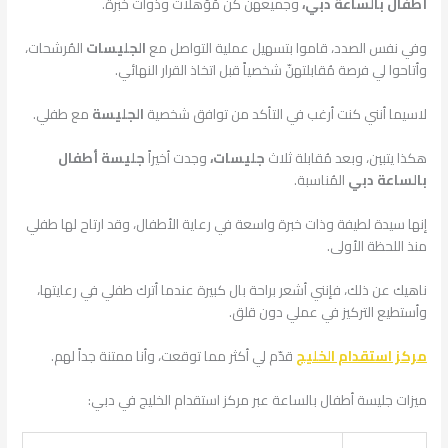
أطفال بالساعة دبي،
وجميعهنّ كنّ مُؤهلات وذوات خبرة.
وفي نفس الصدد، قاموا بتسهيل عملية التواصل مع
الجليسات
المُرشحات،
وأتاحوا لي فرصة مُقابلتهنّ شخصياً قبل اتخاذ القرار النهائي.
لاسيما أنني كنت أرغب في التأكد من توافق شخصية
الجليسة
مع طفلي.
هكذا يتبين، وبعد مُقابلة ثلاث
جليسات،
وجدت أخيراً
جليسة أطفال
بالساعة دبي
المُناسبة.
إنها سيدة لطيفة وذات خبرة واسعة في رعاية الأطفال، وقد ارتاح لها طفلي
منذ اللحظة الأولى.
ناهيك عن ذلك، فإنني أشعر براحة بال كبيرة عندما أترك طفلي في رعايتها،
وأستطيع التركيز في عملي دون قلق.
مركز استقدام الخليج
قدّم لي أكثر مما توقعت، وأنا ممتنة جداً لهم.
ميزات جليسة أطفال بالساعة عبر مركز استقدام الخليج في دبي: