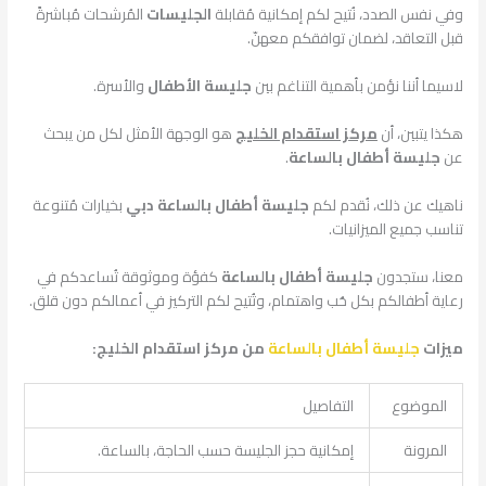
وفي نفس الصدد، نُتيح لكم إمكانية مُقابلة
الجليسات
المُرشحات مُباشرةً
قبل التعاقد، لضمان توافقكم معهنّ.
لاسيما أننا نؤمن بأهمية التناغم بين
جليسة الأطفال
والأسرة.
هكذا يتبين، أن
مركز استقدام الخليج
هو الوجهة الأمثل لكل من يبحث
عن
جليسة أطفال بالساعة
.
ناهيك عن ذلك، نُقدم لكم
جليسة أطفال بالساعة دبي
بخيارات مُتنوعة
تناسب جميع الميزانيات.
معنا، ستجدون
جليسة أطفال بالساعة
كفؤة وموثوقة تُساعدكم في
رعاية أطفالكم بكل حُب واهتمام، وتُتيح لكم التركيز في أعمالكم دون قلق.
ميزات
جليسة أطفال بالساعة
من مركز استقدام الخليج:
الموضوع
التفاصيل
المرونة
إمكانية حجز الجليسة حسب الحاجة، بالساعة.