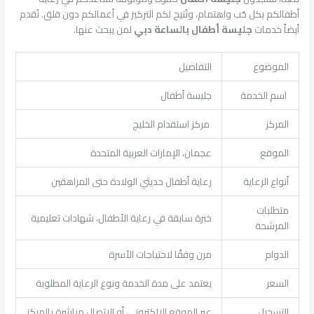
أطفالكم بكل حُب واهتمام، وتُتيح لكم التركيز في أعمالكم دون قلق. نُقدم
أيضاً خدمات
جليسة أطفال بالساعة دبي
لمن يبحث عنها.
الموضوع
التفاصيل
اسم الخدمة
جليسة أطفال
المركز
مركز استقدام الخليج
الموقع
عجمان، الإمارات العربية المتحدة
أنواع الرعاية
رعاية أطفال حديثي الولادة حتى المراهقين
متطلبات
خبرة سابقة في رعاية الأطفال، شهادات تعليمية
المرشحة
الدوام
مرن وفقًا لاحتياجات الأسرة
السعر
يعتمد على مدة الخدمة ونوع الرعاية المطلوبة
التسجيل
عبر الموقع الإلكتروني أو الاتصال مباشرة بالمركز