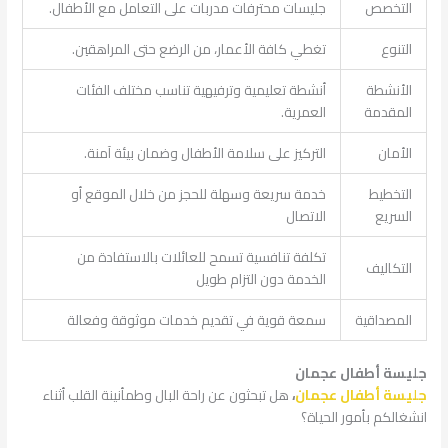
التخصص
جليسات محترفات مدربات على التعامل مع الأطفال.
التنوع
تغطي كافة الأعمار، من الرضع حتى المراهقين.
الأنشطة
أنشطة تعليمية وترفيهية تناسب مختلف الفئات
المقدمة
العمرية.
الأمان
التركيز على سلامة الأطفال وضمان بيئة آمنة.
التخطيط
خدمة سريعة وسهلة للحجز من خلال الموقع أو
السريع
الاتصال
تكلفة تنافسية تسمح للعائلات بالاستفادة من
التكاليف
الخدمة دون التزام طويل
المصداقية
سمعة قوية في تقديم خدمات موثوقة وفعالة
جليسة أطفال عجمان
جليسة أطفال عجمان
،
هل تبحثون عن راحة البال وطمأنينة القلب أثناء
انشغالكم بأمور الحياة؟