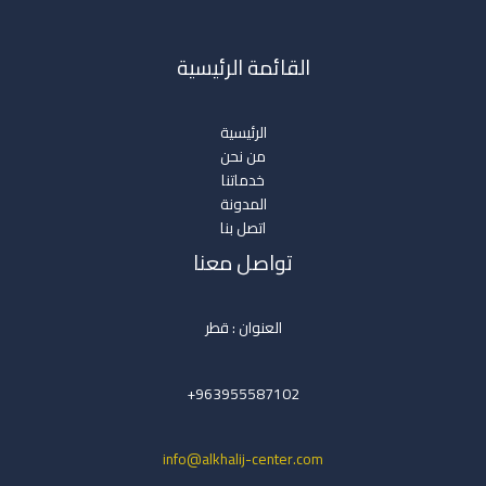
القائمة الرئيسية
الرئيسية
من نحن
خدماتنا
المدونة
اتصل بنا
تواصل معنا
العنوان : قطر
963955587102+
info@alkhalij-center.com