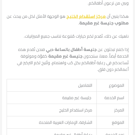
وبين من ترعون أطفالكم.
هكذا يتبين أن
مركز استقدام الخليج
هو الوجهة الأمثل لكل من يبحث عن
مطلوب جليسة غير مقيمة
.
ناهيك عن ذلك، نُقدم لكم خيارات مُتنوعة تناسب جميع الميزانيات.
إذا كنتم تبحثون عن
جليسة أطفال بالساعة دبي
فنحن نُقدم هذه
الخدمة أيضاً. معنا، ستجدون
جليسة غير مقيمة
كفؤة وموثوقة
تُساعدكم في رعاية أطفالكم بكل حُب واهتمام، وتُتيح لكم التركيز في
أعمالكم دون قلق.
الموضوع
التفاصيل
اسم الخدمة
جليسة غير مقيمة
المركز
مركز استقدام الخليج
الموقع
الشارقة، الإمارات العربية المتحدة
نوع الخدمة
رعاية أطفال غير مقيمة