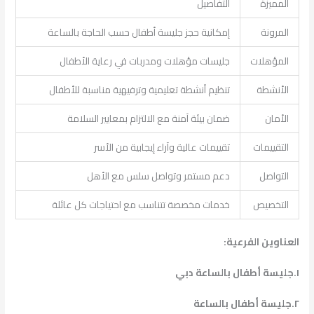
المميزة
التفاصيل
المرونة
إمكانية حجز جليسة أطفال حسب الحاجة بالساعة
المؤهلات
جليسات مؤهلات ومدربات في رعاية الأطفال
الأنشطة
تنظيم أنشطة تعليمية وترفيهية مناسبة للأطفال
الأمان
ضمان بيئة آمنة مع الالتزام بمعايير السلامة
التقييمات
تقييمات عالية وآراء إيجابية من الأسر
التواصل
دعم مستمر وتواصل سلس مع الأهل
التخصيص
خدمات مخصصة تتناسب مع احتياجات كل عائلة
العناوين الفرعية:
١.جليسة أطفال بالساعة دبي
٢.جليسة أطفال بالساعة