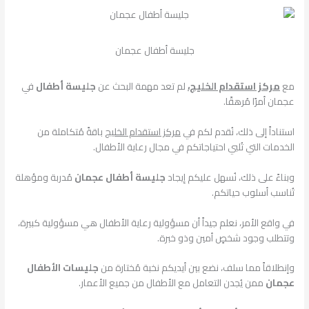
جليسة أطفال عجمان
مع
مركز استقدام الخليج،
لم تعد مهمة البحث عن
جليسة أطفال
في
عجمان أمرًا مُرهقًا.
استناداً إلى ذلك، نُقدم لكم في
مركز استقدام الخليج
باقةً مُتكاملة من
الخدمات التي تُلبي احتياجاتكم في مجال رعاية الأطفال.
وبناءً على ذلك، نُسهل عليكم إيجاد
جليسة أطفال عجمان
مُدربة ومؤهلة
تُناسب أسلوب حياتكم.
في واقع الأمر، نعلم جيداً أن مسؤولية رعاية الأطفال هي مسؤولية كبيرة،
وتتطلب وجود شخصٍ أمين وذو خبرة.
وإنطلاقاً مما سلف، نضع بين أيديكم نخبة مُختارة من
جليسات الأطفال
عجمان
ممن يُجدن التعامل مع الأطفال من جميع الأعمار.