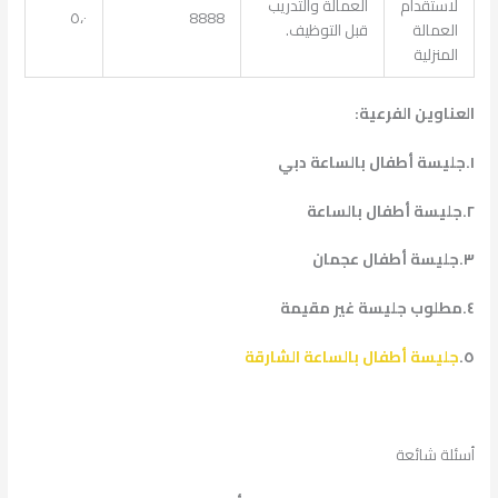
لاستقدام
العمالة والتدريب
٥،٠
8888
العمالة
قبل التوظيف.
المنزلية
العناوين الفرعية:
١.جليسة أطفال بالساعة دبي
٢.جليسة أطفال بالساعة
٣.جليسة أطفال عجمان
٤.مطلوب جليسة غير مقيمة
٥.
جليسة أطفال بالساعة الشارقة
أسئلة شائعة