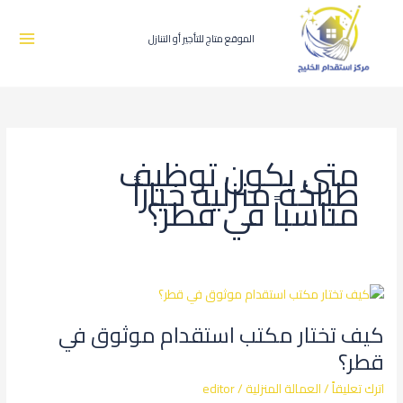
طي
ى
محتوى
الموقع متاج للتأجير أو التنازل
متى يكون توظيف
طباخة منزلية خياراً
مناسباً في قطر؟
كيف
تختار
كيف تختار مكتب استقدام موثوق في
مكتب
استقدام
قطر؟
موثوق
اترك تعليقاً
/
العمالة المنزلية
/
editor
في