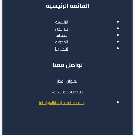
القائمة الرئيسية
الرئيسية
من نحن
خدماتنا
المدونة
اتصل بنا
تواصل معنا
العنوان : قطر
963955587102+
info@alkhalij-center.com