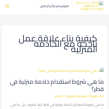
طي
ى
الموقع متاج للتأجير أو التنازل
محتوى
كيفية بناء علاقة عمل
ناجحة مع الخادمة
المنزلية
ما
هي
ما هي شروط استقدام خادمة منزلية في
شروط
استقدام
قطر؟
خادمة
اترك تعليقاً
/
العمالة المنزلية
/
editor
منزلية
في
ما هي شروط استقدام خادمة منزلية في قطر؟ يُعد التعرف على ما هي
قطر؟