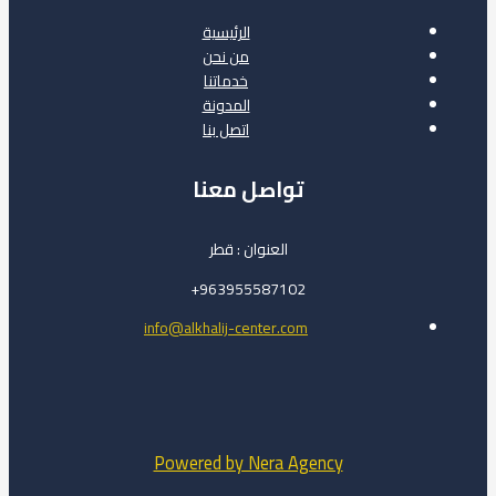
الرئيسية
من نحن
خدماتنا
المدونة
اتصل بنا
تواصل معنا
العنوان : قطر
963955587102+
info@alkhalij-center.com
Powered by Nera Agency