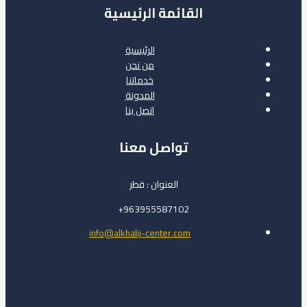
القائمة الرئيسية
الرئيسية
من نحن
خدماتنا
المدونة
اتصل بنا
تواصل معنا
العنوان : قطر
963955587102+
info@alkhalij-center.com