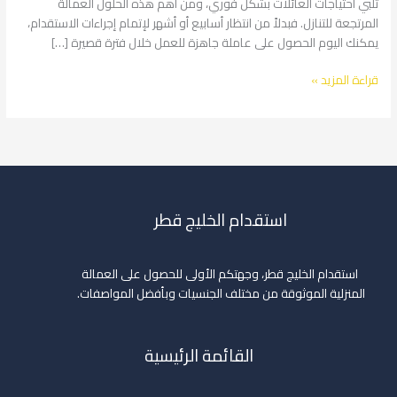
تلبي احتياجات العائلات بشكل فوري، ومن أهم هذه الحلول العمالة
قطر
المرتجعة للتنازل. فبدلاً من انتظار أسابيع أو أشهر لإتمام إجراءات الاستقدام،
2026
يمكنك اليوم الحصول على عاملة جاهزة للعمل خلال فترة قصيرة […]
قراءة المزيد »
استقدام الخليج قطر
استقدام الخليج قطر، وجهتكم الأولى للحصول على العمالة
المنزلية الموثوقة من مختلف الجنسيات وبأفضل المواصفات.
القائمة الرئيسية