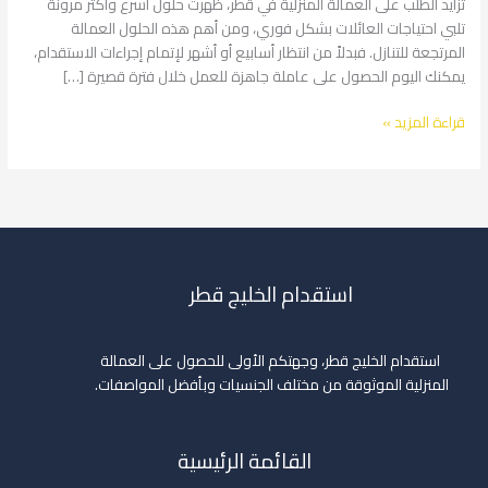
تزايد الطلب على العمالة المنزلية في قطر، ظهرت حلول أسرع وأكثر مرونة
في
تلبي احتياجات العائلات بشكل فوري، ومن أهم هذه الحلول العمالة
قطر
المرتجعة للتنازل. فبدلاً من انتظار أسابيع أو أشهر لإتمام إجراءات الاستقدام،
2026
يمكنك اليوم الحصول على عاملة جاهزة للعمل خلال فترة قصيرة […]
قراءة المزيد »
استقدام الخليج قطر
استقدام الخليج قطر، وجهتكم الأولى للحصول على العمالة
المنزلية الموثوقة من مختلف الجنسيات وبأفضل المواصفات.
القائمة الرئيسية