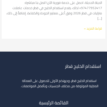
الحياة الحديثة. احصل على خدمة فورية الآن! اتصل بنا مباشرة:
97477952417+ لذلك، يقدم استقدام الخليج في قطر خدمات عاملات
منزليات في قطر 2026 وفق أعلى معايير الجودة والكفاءة. إضافةً إلى ذلك،
[…]
قراءة المزيد »
استقدام الخليج قطر
استقدام الخليج قطر، وجهتكم الأولى للحصول على العمالة
المنزلية الموثوقة من مختلف الجنسيات وبأفضل المواصفات.
القائمة الرئيسية