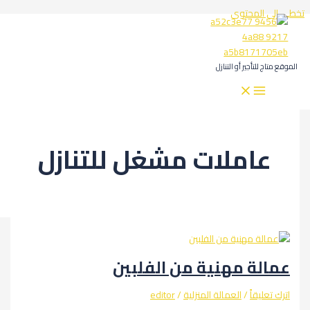
المحتوى
لتأجير أو التنازل
املات مشغل للتنازل
ة مهنية من الفلبين
يقاً
/
العمالة المنزلية
/
editor