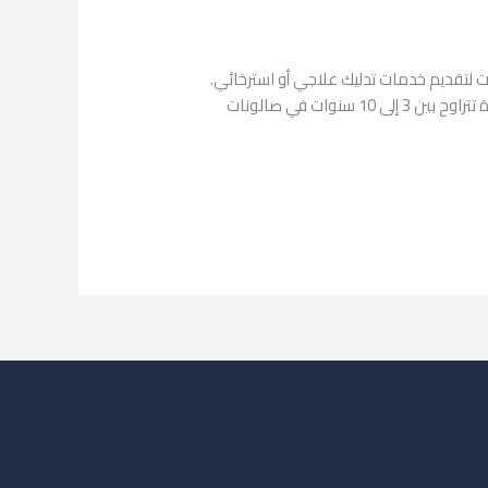
ات لتقديم خدمات تدليك علاجي أو استرخائي.
عاملات مساج للتنازل غالباً ما تكون فلبينيات مدربات على تقنيات متنوعة مثل التدليك السويدي والتايلاندي والرياضي، مع خبرة تتراوح بين 3 إلى 10 سنوات في صالونات