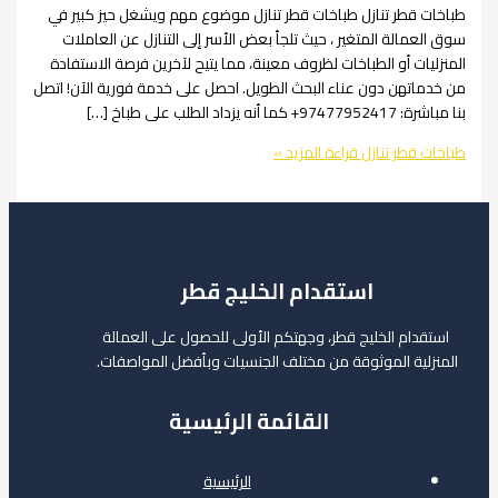
 قطر تنازل طباخات قطر تنازل موضوع مهم ويشغل حيز كبير في
مالة المتغير ، حيث تلجأ بعض الأسر إلى التنازل عن العاملات
ات أو الطباخات لظروف معينة، مما يتيح لآخرين فرصة الاستفادة
تهن دون عناء البحث الطويل. احصل على خدمة فورية الآن! اتصل
زداد الطلب على طباخ […]
قطر تنازل
قراءة المزيد »
استقدام الخليج قطر
ام الخليج قطر، وجهتكم الأولى للحصول على العمالة
لية الموثوقة من مختلف الجنسيات وبأفضل المواصفات.
القائمة الرئيسية
الرئيسية