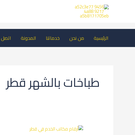
خطي
لى
لمحتوى
الرئيسية
من نحن
خدماتنا
المدونة
اتصل ب
طباخات بالشهر قطر
أرقام