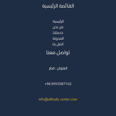
القائمة الرئيسية
الرئيسية
من نحن
خدماتنا
المدونة
اتصل بنا
تواصل معنا
العنوان : قطر
963955587102+
info@alkhalij-center.com