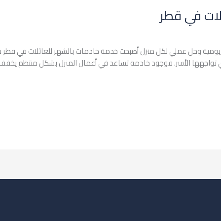
لات في قطر
ومية وحل عملي لكل منزل أصبحت خدمة خادمات بالشهر للعائلات في قطر من أكث
التي تواجهها الأسر. فوجود خادمة تساعد في أعمال المنزل بشكل منتظم يخفف ا