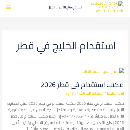
طي
ى
الموقع متاج للتأجير أو التنازل
محتوى
استقدام الخليج في قطر
مكتب
استقدام
مكتب استقدام في قطر 2026
في
قطر
اترك تعليقاً
/
العمالة المنزلية
/
admin
2026
مكتب استقدام في قطر 2026 مكتب استقدام في قطر 2026 يمثل الخطوة
الأولى نحو خدمة منزلية مستقرة وآمنة لكل أسرة. احصل على خدمة فورية
الآن! اتصل بنا مباشرة: 97477952417+ إن اختيار مكتب استقدام في قطر
2026 يعني التعامل مع جهة تدرك متطلبات السوق المحلي وتلتزم بأعلى
المعايير المهنية. بالإضافة إلى ذلك، فإن المكتب يوفر حلولًا […]