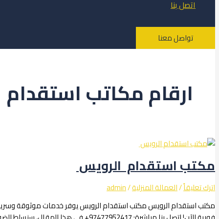
اتصل بنا
تواصل معنا
ارقام مكاتب استقدام 
مكتب استقدام الرويس
اترك تعليقاً
/
العمالة المنزلية
/
admin
مكتب استقدام الرويس مكتب استقدام الرويس يوفر خدمات موثوقة وسريعة، 
فورية الآن! اتصل بنا مباشرة: 97477952417+ في هذا المقال، سنسلط الضوء على كيفية اختيار افضل مكتب استقدام الدوحة من حيث الجودة والتكاليف، وسنستعرض أيضاً تفاصيل […]