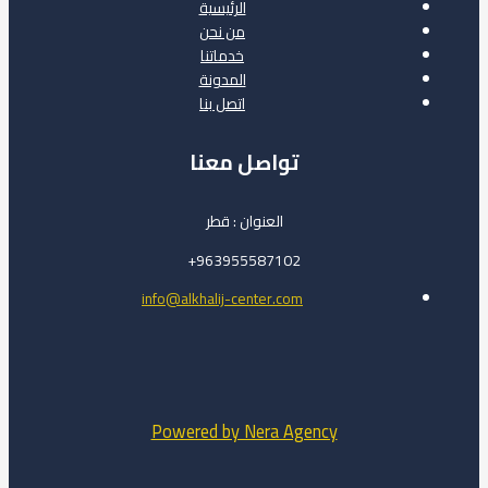
الرئيسية
من نحن
خدماتنا
المدونة
اتصل بنا
تواصل معنا
العنوان : قطر
963955587102+
info@alkhalij-center.com
Powered by Nera Agency