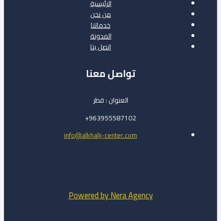
الرئيسية
من نحن
خدماتنا
المدونة
اتصل بنا
تواصل معنا
العنوان : قطر
963955587102+
info@alkhalij-center.com
Powered by Nera Agency