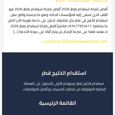
يقاً
/
العمالة المنزلية
/
admin
أفضل شركة استقدام بقطر 2026 أفضل شركة استقدام بقطر 2026 هو
الذي تسعى إليه المؤسسات الجادة، وهو ما يجسده واقع عمل
 الخليج في قطر بكل تفاصيله. احصل على خدمة فورية الآن! اتصل
بنا مباشرة: 97477952417+ فاختيار أفضل شركة استقدام بقطر 2026
د فقط على سرعة الإنجاز، بل يرتكز أيضًا على جودة الخدمة […]
كة استقدام بقطر 2026
قراءة المزيد »
استقدام الخليج قطر
ام الخليج قطر، وجهتكم الأولى للحصول على العمالة
لية الموثوقة من مختلف الجنسيات وبأفضل المواصفات.
القائمة الرئيسية