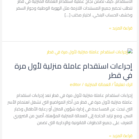
الاستقدام. كيف تضمن نجاح عملية استقدام العمالة المنزلية في قطر
تتطلب تحضير جميع المستندات اللازمة مثل الهوية الوطنية وجواز السفر
وكشف الحساب البنكي. اختيار مكتب […]
قراءة المزيد »
إجراءات
استقدام
إجراءات استقدام عاملة منزلية لأول مرة
عاملة
منزلية
في قطر
لأول
اترك تعليقاً
/
العمالة المنزلية
/
editor
مرة
في
إجراءات استقدام عاملة منزلية لأول مرة في قطر تعد إجراءات استقدام
قطر
عاملة منزلية لأول مرة في قطر من أكثر المواضيع التي تشغل اهتمام الأسر
التي تبحث عن المساعدة في إدارة شؤون المنزل أو رعاية الأطفال وكبار
السن. ومع تزايد الحاجة إلى العمالة المنزلية المؤهلة، أصبح من الضروري
التعرف على جميع الخطوات القانونية والإدارية التي تضمن
قراءة المزيد »