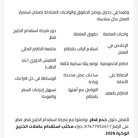
وفيما يلي جدول يوضح الحقوق والواجبات المتبادلة لضمان استمرار
العمل بكل سلاسة:
دور شركة استقدام الخليج
واجبات العاملة
حقوق العاملة
قطر
الإخلاص في
استلام الراتب بانتظام
متابعة الالتزام المالي
العمل
التفتيش الدوري (عند
احترام الخصوصية
توفير بيئة سكنية لائقة
الطلب)
الحفاظ على
ساعات عمل محددة
الوساطة في حل النزاعات
الأمانة
وراحة
التواصل مع أهلها
تسهيل إجراءات السفر
الالتزام بالعقد
بانتظام
والعودة
لأفضل حلول
خدم قطر
، تواصلوا مع شركة استقدام الخليج قطر، قطر،
على الرقم 97477952417، خبراء
مكتب استقدام عاملات الخليج
الوكرة 2026
.