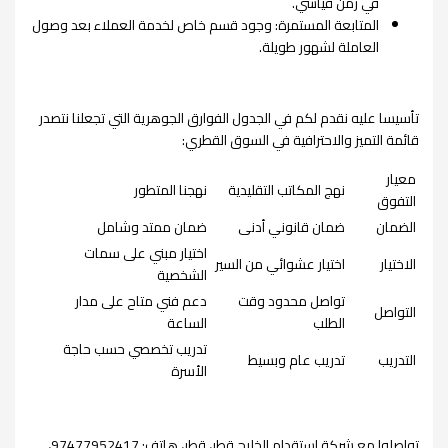
في زمن قياسي.
المتابعة المستمرة: وجود قسم خاص لخدمة العملاء بعد وصول
العاملة لشهور طويلة.
تأسيسا عليه نقدم لكم في الجدول الفوارق الجوهرية التي تجعلنا نتصدر
قائمة التميز والاحترافية في السوق القطري:
معيار
نهج المكاتب التقليدية
نهجنا المتطور
التفوق
الضمان
ضمان قانوني أدنى
ضمان ممتد وشامل
اختيار مبني على سمات
الاختيار
اختيار عشوائي من السير
الشخصية
تواصل محدود وقت
دعم فني متاح على مدار
التواصل
الطلب
الساعة
تدريب تخصصي حسب حاجة
التدريب
تدريب عام وبسيط
الأسرة
تواصلوا مع شركة استقدام الخليج قطر، قطر، هاتف: 97477952417،