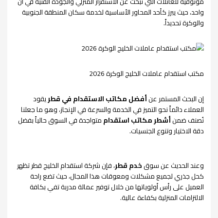
موثوقية للعائلات التي تبحث عن الاستقرار المنزلي والجودة الفنية في آن
واحد، حيث يبرز كأحد المحاور الأساسية لخدمة سكان المنطقة الجنوبية
والوكرة تحديداً.
مكتب استقدام عاملات الخليج الوكرة 2026
إن البحث المستمر عن
أفضل مكاتب الاستقدام في قطر
يقود
العملاء دائماً نحو التميز في الخدمة والسرعة في الإنجاز، وهو ما جعلنا
نُصنف ضمن
أشطر مكاتب استقدام
متواجدة في السوق حالياً بفضل
دقة الاختيار وتنوع الجنسيات.
وعند الحديث عن سوق
خدم قطر
، فإن شركة استقدام الخليج قطر تظهر
كحل جذري لجميع مشكلات ومعوقات هذا المجال، حيث تضع راحة
العميل على رأس أولوياتها من خلال توفير عمالة مدربة تفي بكافة
الالتزامات المنزلية بكفاءة عالية.