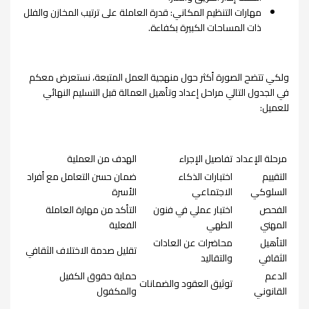
مهارات التنظيم المكاني: قدرة العاملة على ترتيب المخازن والفلل
ذات المساحات الكبيرة بكفاءة.
ولكي تتضح الصورة أكثر حول منهجية العمل المتبعة، نستعرض معكم
في الجدول التالي مراحل إعداد وتأهيل العمالة قبل التسليم النهائي
للعميل:
مرحلة الإعداد
تفاصيل الإجراء
الهدف من العملية
التقييم
اختبارات الذكاء
ضمان حسن التعامل مع أفراد
السلوكي
الاجتماعي
الأسرة
الفحص
اختبار عملي في فنون
التأكد من مهارة العاملة
المهني
الطهي
الفعلية
التأهيل
محاضرات عن العادات
تقليل صدمة الاختلاف الثقافي
الثقافي
والتقاليد
الدعم
حماية حقوق الكفيل
توثيق العقود والضمانات
القانوني
والمكفول