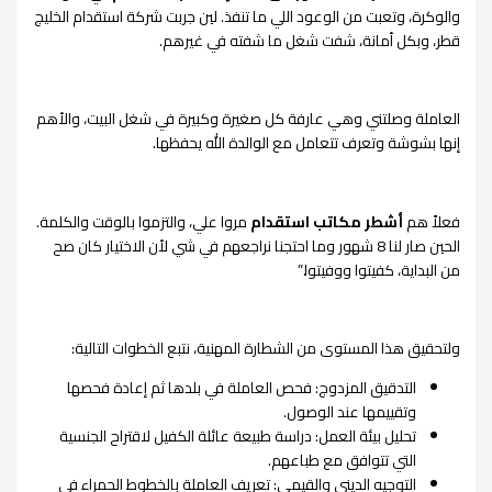
والوكرة، وتعبت من الوعود اللي ما تنفذ. لين جربت شركة استقدام الخليج
قطر، وبكل أمانة، شفت شغل ما شفته في غيرهم.
العاملة وصلتني وهي عارفة كل صغيرة وكبيرة في شغل البيت، والأهم
إنها بشوشة وتعرف تتعامل مع الوالدة الله يحفظها.
فعلاً هم
أشطر مكاتب استقدام
مروا علي، والتزموا بالوقت والكلمة.
الحين صار لنا 8 شهور وما احتجنا نراجعهم في شي لأن الاختيار كان صح
من البداية، كفيتوا ووفيتوا.”
ولتحقيق هذا المستوى من الشطارة المهنية، نتبع الخطوات التالية:
التدقيق المزدوج: فحص العاملة في بلدها ثم إعادة فحصها
وتقييمها عند الوصول.
تحليل بيئة العمل: دراسة طبيعة عائلة الكفيل لاقتراح الجنسية
التي تتوافق مع طباعهم.
التوجيه الديني والقيمي: تعريف العاملة بالخطوط الحمراء في