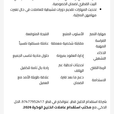
البيت القطري لضمان الخصوصية.
تحديث المهارات: تقديم دورات تنشيطية للعاملات في حال تغيرت
مهامهن المنزلية.
مهارة التميز
الأسلوب المتبع
النتيجة المتوقعة
الفراسة
مقابلة شخصية معمقة
عاملة مستقرة نفسياً
المهنية
الذكاء
إدارة العقود بمرونة
حلول مادية تناسب الجميع
التشغيلي
تحديثات لحظية عبر
الربط التقني
راحة بال تامة للكفيل
الهاتف
دعم ما بعد فترة
علاقة طويلة الأمد مع
الاستدامة
الضمان
العميل
شركة استقدام الخليج قطر، عنوانكم في قطر: 97477952417، الحل
الذكي مع
مكتب استقدام عاملات الخليج الوكرة 2026
.