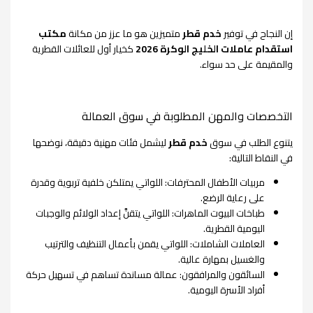
إن النجاح في توفير
خدم قطر
متميزين هو ما عزز من مكانة
مكتب
استقدام عاملات الخليج الوكرة 2026
كخيار أول للعائلات القطرية
والمقيمة على حد سواء.
التخصصات والمهن المطلوبة في سوق العمالة
يتنوع الطلب في سوق
خدم قطر
ليشمل فئات مهنية دقيقة، نوضحها
في النقاط التالية:
مربيات الأطفال المحترفات: اللواتي يمتلكن خلفية تربوية وقدرة
على رعاية الرضع.
طباخات البيوت الماهرات: اللواتي يتقنَّ إعداد الولائم والوجبات
اليومية القطرية.
العاملات الشاملات: اللواتي يقمن بأعمال التنظيف والترتيب
والغسيل بمهارة عالية.
السائقون والمرافقون: عمالة مساندة تساهم في تسهيل حركة
أفراد الأسرة اليومية.