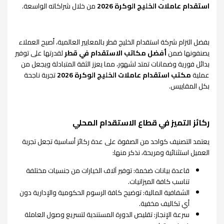
استقدام عاملات الخليج الوكرة 2026
من خلال شراكاته الواسعة.
بفضل التزام شركة استقدام الخليج قطر بالمعايير العالمية، أصبح العملاء
يصنفونها ضمن
أفضل مكاتب الاستقدام في قطر
لقدرتها على توفير
بدائل فورية وضمانات تمتد لشهور، مما يعزز الثقة المتبادلة ويجعل من
عملية
مكتب استقدام عاملات الخليج الوكرة 2026
تجربة ناجحة
بكل المقاييس.
ركائز التميز في قطاع الاستقدام المحلي
يعتمد التصنيف كواحد من الصفوة على عدة ركائز أساسية تجعل تجربة
العميل استثنائية ومريحة، نذكر منها:
قاعدة بيانات ضخمة: توفير آلاف الخيارات من جنسيات مختلفة
تناسب كافة الميزانيات.
الشفافية المالية: توضيح كافة الرسوم الحكومية والإدارية دون
أي تكاليف مخفية.
سرعة الإنجاز: تقليص الدورة المستندية لتسريع وصول العاملة