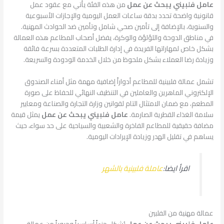
عامل فلبيني يبحث عن عمل
من هذه الفئة يأتي مع عقود عمل
قانونية واضحة تحدد بدقة ساعات العمل اليومية والإجازات الأسبوعية
والسنوية، بالإضافة إلى تأمين صحي شامل وتأمين ضد الحوادث المهنية.
في مناطق الدوحة واللؤلؤة والوكرة، يفضل أصحاب المطاعم هذه العمالة
بشكل خاص لمهاراتها الفريدة في إدارة الطلبات المتعددة بسرعة فائقة
وزيادة رضا العملاء بشكل ملحوظ من خلال الخدمة الودودة والسريعة.
تشمل عمالة فلبينية للمطاعم أدواراً إضافية مهمة مثل أمناء الصندوق
الإلكتروني الماهرين والعاملين في التنظيف النهائي للحفاظ على صورة
المطعم، مع ضمان الامتثال التام لقوانين وزارة التجارة والصناعة ومعايير
سلامة الغذاء القطرية الصارمة.
عامل فلبيني يبحث عن عمل
يمثل قيمة
مضافة حقيقية للمطاعم الفاخرة والشعبية والسياحية على حد سواء، حيث
يساهم في تقليل الهدر وزيادة الإيرادات اليومية.
اقرأ ايضا:
عاملة فلبينية بالشهر
عمالة مهنية من الفلبين