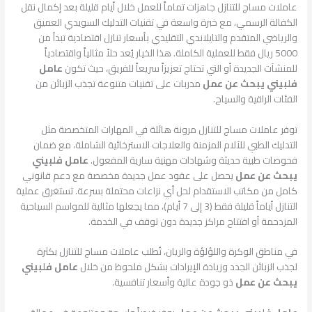
عاملات مساج للتنازل جاهزات تماماً للعمل خلال أيام قليلة بعد إكمال نقل
الكفالة الرسمي، مع خبرة واسعة في تقنيات التدليك السويدي العميق
والرياضي المتقدم والتايلاندي التقليدي بأسعار تنازل اقتصادية تبدأ من
5000 ريال فقط للعملية الكاملة. هذا الخيار يُعد حلاً مثالياً واقتصادياً
للمنشآت الجديدة أو التي تحتاج تعزيزاً سريعاً للفريق، حيث تكون
عامل
فلبيني يبحث عن عمل
مدربات على تقنيات متنوعة تجذب الزبائن من
الفئات الراقية والسياح.
توفر عاملات مساج للتنازل مرونة هائلة في المهارات المتخصصة مثل
التدليك الطبي للآلام المزمنة والعلاجات الاسترخائية الشاملة، مع ضمان
فحوصات طبية حديثة وشهادات مهنية سارية المفعول.
عامل فلبيني
يبحث عن عمل
يحصل على عقود عمل جديدة مخصصة مع دعم قانوني
كامل من مكاتب الاستقدام لحل أي نزاعات محتملة بسرعة. تستغرق عملية
التنازل أياماً قليلة فقط (3 إلى 7 أيام)، مما يجعلها مثالية للمواسم السياحية
المزدحمة أو افتتاح مراكز جديدة دون توقف في الخدمة.
في مناطق الوكرة واللؤلؤة والريان، تُطلب عاملات مساج للتنازل بكثرة
لجذب الزبائن الجدد وزيادة الإيرادات بشكل ملحوظ من خلال
عامل فلبيني
يبحث عن عمل
ذو جودة عالية وأسعار تنافسية.