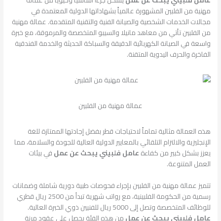
عامل فلبيني يبحث عن عمل
يُشكل جزءاً أساسياً وحيوياً من عمالة
مهنية من الفلبين المشهورة عالمياً بشهاداتها الدولية المعتمدة في
مجالات الخدمات الشخصية والصيانة الفنية والتقنية المتقدمة. عمالة مهنية
من الفلبين تأتي من معاهد مانيلا والسيبو المتخصصة والمرموقة، مع خبرة
واسعة في الصيانة الكهربائية الدقيقة والسباكة الحديثة والخدمة الفندقية
الفاخرة والحرف اليدوية المتقنة.
عمالة مهنية من الفلبين
هذه العمالة مثالية تماماً لاحتياجات قطر بفضل إجادتها الممتازة للغة
الإنجليزية والالتزام التلقائي بالمعايير الدولية العالية للجودة والسلامة، مما
يعزز بشكل كبير من كفاءة
عامل فلبيني يبحث عن عمل
في بيئات
العمل المتنوعة.
تتميز عمالة مهنية من الفلبين بإجراء فحوصات طبية دورية شاملة وضمانات
رسمية من الحكومة الفلبينية، مع رواتب شهرية تبدأ من 2500 ريال قطري
للوظائف المتخصصة وتصل إلى 5000 ريال للفنيين ذوي الخبرة العالية.
عامل فلبيني يبحث عن عمل
من هذه الفئة يحصل على عقود مرنة