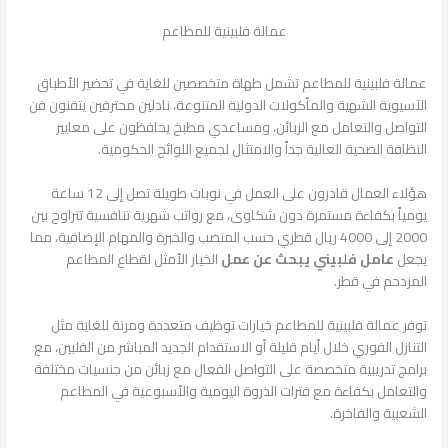
عمالة فلبينية للمطاعم
عمالة فلبينية للمطاعم تشمل طهاة متخصصين للغاية في تحضير الأطباق
الآسيوية الشهية والمأكولات الدولية المتنوعة، نادلين محترفين يتقنون فن
التواصل والتعامل مع الزبائن، ومساعدي مطبخ يحافظون على معايير
النظافة الصحية العالية جداً والامتثال لجميع اللوائح الحكومية.
هؤلاء العمال قادرون على العمل في نوبات طويلة تصل إلى 12 ساعة
يومياً بكفاءة مستمرة دون شكاوى، مع رواتب شهرية تنافسية تتراوح بين
2000 إلى 4000 ريال قطري حسب المنصب والخبرة والمهام الإضافية، مما
يجعل
عامل فلبيني يبحث عن عمل
الخيار الأمثل لقطاع المطاعم
المزدحم في قطر.
توفر عمالة فلبينية للمطاعم خيارات توظيف متعددة ومرنة للغاية مثل
التنازل الفوري خلال أيام قليلة أو الاستقدام الجديد المباشر من الفلبين، مع
برامج تدريبية متخصصة على التواصل الفعال مع زبائن من جنسيات مختلفة
والتعامل بكفاءة مع فترات الذروة اليومية والأسبوعية في المطاعم
الشعبية والفاخرة.