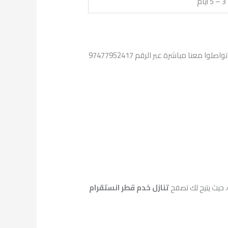
3 – 5 أيام
شركة استقدام الخليج قطر ، تضع بين أيديكم نخبة من الكوادر المدربة بعناية لتلبية تطلعاتكم، تفضلوا بزيارتنا في مقرنا بقطر أو تواصلوا معنا مباشرة عبر الرقم 97477952417
 حيث يتيح لك تصفح
تنازل خدم قطر انستقرام