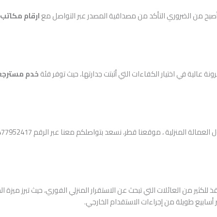
أصبح من الضروري التأكد من مصداقية المصدر عبر التواصل مع
ارقام مكاتب 
نة عالية في اختيار الكفاءات التي أثبتت جدارتها، حيث توفر فئة
خدم مسترجع
ة المنزلية ، موقعنا قطر، نسعد بتواصلكم معنا عبر الرقم 97477952417.
 للكثير من العائلات التي تبحث عن الاستقرار المنزلي الفوري، حيث تبرز ميزة 
أسابيع طويلة من إجراءات الاستقدام الخارجي.