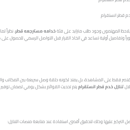
دم قطر انستقرام
يلاحظ المهتمون وجود طلب متزايد على فئة
خدامه مسترجعه قطر
، نظراً ل
اً وتفاصيل أولية تساعد في اتخاذ القرار قبل التواصل الرسمي للحصول على
خ
قتصر فقط على المشاهدة، بل يمتد لكونه حلقة وصل سريعة بين المكاتب وال
لال
تنازل خدم قطر انستقرام
يتم تحديث القوائم بشكل يومي لضمان توفير
 التركيز عليها وذلك لتحقيق أقصى استفادة عند متابعة منصات التنازل: